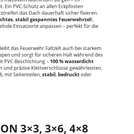
t. Ein PVC-Schutz an allen Eckpfosten
reifen das Dach dauerhaft sicher fixieren.
chtes
,
stabil gespanntes Feuerwehrzel
t.
elnde Einsatzorte anpassen – perfekt für die
eibt das Feuerwehr Faltzelt auch bei starkem
ppen und sorgt für sicheren Halt während des
mit PVC-Beschichtung –
100 % wasserdicht
 und präzise Klettverschlüsse gewährleisten,
, mit Seitenteilen,
stabil
,
bedruckt
oder
N 3×3, 3×6, 4×8