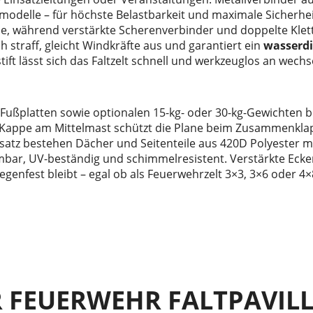
modelle – für höchste Belastbarkeit und maximale Sicherhei
 während verstärkte Scherenverbinder und doppelte Klettst
h straff, gleicht Windkräfte aus und garantiert ein
wasserdi
ft lässt sich das Faltzelt schnell und werkzeuglos an wechs
ußplatten sowie optionalen 15-kg- oder 30-kg-Gewichten bl
C-Kappe am Mittelmast schützt die Plane beim Zusammenkla
satz bestehen Dächer und Seitenteile aus 420D Polyester 
mbar, UV-beständig und schimmelresistent. Verstärkte Ecken
genfest bleibt – egal ob als Feuerwehrzelt 3×3, 3×6 oder 4×8
R FEUERWEHR FALTPAVILLO