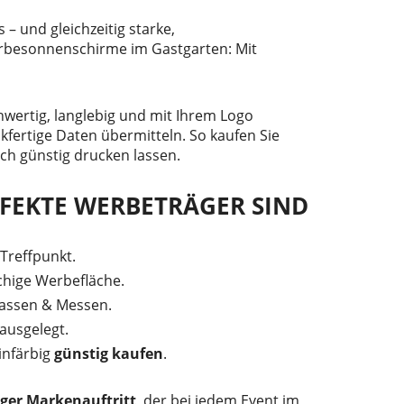
 und gleichzeitig starke,
erbesonnenschirme im Gastgarten: Mit
hwertig, langlebig und mit Ihrem Logo
kfertige Daten übermitteln. So kaufen Sie
ch günstig drucken lassen.
FEKTE WERBETRÄGER SIND
Treffpunkt.
ächige Werbefläche.
rrassen & Messen.
ausgelegt.
infärbig
günstig kaufen
.
ger Markenauftritt
, der bei jedem Event im