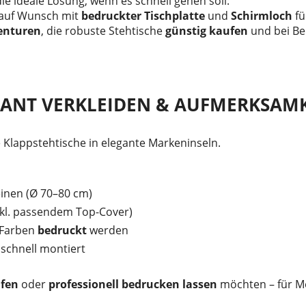
die ideale Lösung, wenn es schnell gehen soll:
, auf Wunsch mit
bedruckter Tischplatte
und
Schirmloch
fü
enturen
, die robuste Stehtische
günstig kaufen
und bei Be
EGANT VERKLEIDEN & AUFMERKSAM
 Klappstehtische in elegante Markeninseln.
einen (Ø 70–80 cm)
inkl. passendem Top-Cover)
I-Farben
bedruckt
werden
 schnell montiert
ufen
oder
professionell bedrucken lassen
möchten – für Me