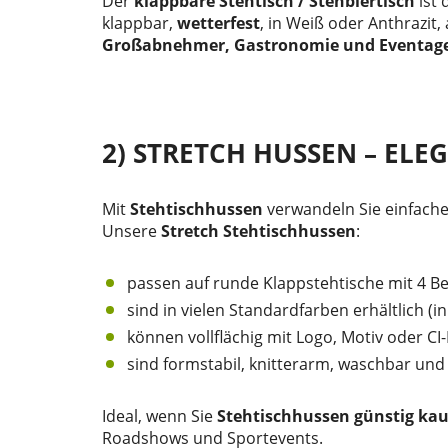
Der
klappbare Stehtisch / Stehbiertisch
ist 
klappbar,
wetterfest
, in Weiß oder Anthrazit
Großabnehmer, Gastronomie und Eventag
2) STRETCH HUSSEN – EL
Mit
Stehtischhussen
verwandeln Sie einfache
Unsere
Stretch Stehtischhussen
:
passen auf runde Klappstehtische mit 4 B
sind in vielen Standardfarben erhältlich (
können vollflächig mit Logo, Motiv oder C
sind formstabil, knitterarm, waschbar und
Ideal, wenn Sie
Stehtischhussen günstig ka
Roadshows und Sportevents.