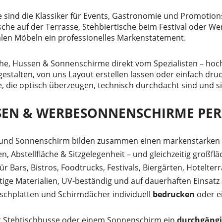
nd die Klassiker für Events, Gastronomie und Promotions –
che auf der Terrasse, Stehbiertische beim Festival oder W
alen Möbeln ein professionelles Markenstatement.
che, Hussen & Sonnenschirme direkt vom Spezialisten – hoc
gestalten, von uns Layout erstellen lassen oder einfach druc
die optisch überzeugen, technisch durchdacht sind und si
SEN & WERBESONNENSCHIRME PER
e und Sonnenschirm bilden zusammen einen markenstarken 
en, Abstellfläche & Sitzgelegenheit – und gleichzeitig großfl
 für Bars, Bistros, Foodtrucks, Festivals, Biergärten, Hotelte
tige Materialien, UV-beständig und auf dauerhaften Einsatz 
ischplatten und Schirmdächer individuell
bedrucken
oder e
ner Stehtischhusse oder einem Sonnenschirm ein
durchgängi