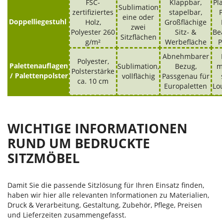
FSC-
Klappbar,
Pl
Sublimation
zertifiziertes
stapelbar,
eine oder
Doppelliegestuhl
Holz,
Großflächige
zwei
Polyester 260
Sitz- &
Be
Sitzflächen
g/m²
Werbefläche
P
Abnehmbarer
Polyester,
Palettenauflagen
Sublimation,
Bezug,
m
Polsterstärke
/ Palettenpolster
vollflächig
Passgenau für
ca. 10 cm
Europaletten
Lo
WICHTIGE INFORMATIONEN
RUND UM BEDRUCKTE
SITZMÖBEL
Damit Sie die passende Sitzlösung für Ihren Einsatz finden,
haben wir hier alle relevanten Informationen zu Materialien,
Druck & Verarbeitung, Gestaltung, Zubehör, Pflege, Preisen
und Lieferzeiten zusammengefasst.