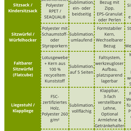
Sublimation,
Bezug mit
Sitzsack /
Polyester
S
ein- oder
Zipp,
Kindersitzsack
RPET /
beidseitig
EPS-Granulat
SEAQUAL®
e
oder Perlen
Polyester mit
Formstabiler
S
Sitzwürfel /
Schaumstoff-
Sublimation,
Kern,
Würfelhocker
oder
umlaufend
Wechselbarer
Styroporkern
Bezug
We
Lotusgewebe
Faltsystem,
Faltbarer
+ Kern aus
werkzeugloser
Sublimation,
Sitzwürfel
100 %
Aufbau,
auf 5 Seiten
(Flatcube)
recyceltem
platzsparend
w
Kunststoff
lagerbar
Klappbar,
FSC-
3-fach
We
zertifiziertes
verstellbare
Liegestuhl /
Sublimation,
fü
Holz,
Lehne,
Klappliege
vollflächig
P
Polyester 260
Optional
g/m²
Armlehne &
Getränkehalter