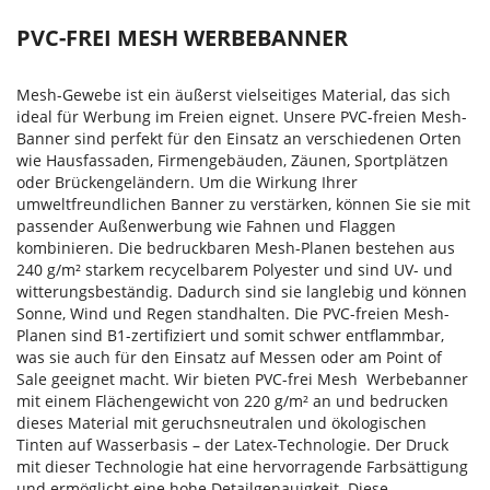
PVC-FREI MESH WERBEBANNER
Mesh-Gewebe ist ein äußerst vielseitiges Material, das sich
ideal für Werbung im Freien eignet. Unsere PVC-freien Mesh-
Banner sind perfekt für den Einsatz an verschiedenen Orten
wie Hausfassaden, Firmengebäuden, Zäunen, Sportplätzen
oder Brückengeländern. Um die Wirkung Ihrer
umweltfreundlichen Banner zu verstärken, können Sie sie mit
passender Außenwerbung wie Fahnen und Flaggen
kombinieren. Die bedruckbaren Mesh-Planen bestehen aus
240 g/m² starkem recycelbarem Polyester und sind UV- und
witterungsbeständig. Dadurch sind sie langlebig und können
Sonne, Wind und Regen standhalten. Die PVC-freien Mesh-
Planen sind B1-zertifiziert und somit schwer entflammbar,
was sie auch für den Einsatz auf Messen oder am Point of
Sale geeignet macht. Wir bieten PVC-frei Mesh Werbebanner
mit einem Flächengewicht von 220 g/m² an und bedrucken
dieses Material mit geruchsneutralen und ökologischen
Tinten auf Wasserbasis – der Latex-Technologie. Der Druck
mit dieser Technologie hat eine hervorragende Farbsättigung
und ermöglicht eine hohe Detailgenauigkeit. Diese