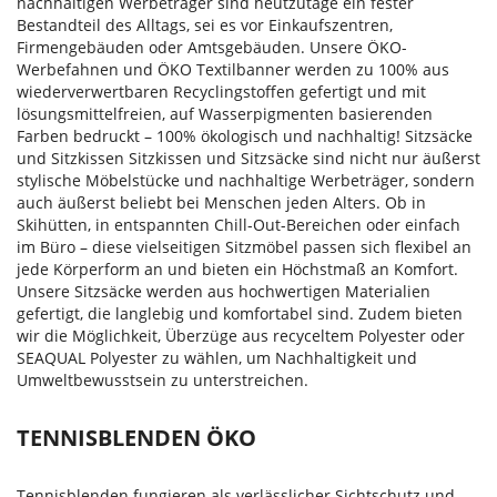
nachhaltigen Werbeträger sind heutzutage ein fester
Bestandteil des Alltags, sei es vor Einkaufszentren,
Firmengebäuden oder Amtsgebäuden. Unsere ÖKO-
Werbefahnen und ÖKO Textilbanner werden zu 100% aus
wiederverwertbaren Recyclingstoffen gefertigt und mit
lösungsmittelfreien, auf Wasserpigmenten basierenden
Farben bedruckt – 100% ökologisch und nachhaltig! Sitzsäcke
und Sitzkissen Sitzkissen und Sitzsäcke sind nicht nur äußerst
stylische Möbelstücke und nachhaltige Werbeträger, sondern
auch äußerst beliebt bei Menschen jeden Alters. Ob in
Skihütten, in entspannten Chill-Out-Bereichen oder einfach
im Büro – diese vielseitigen Sitzmöbel passen sich flexibel an
jede Körperform an und bieten ein Höchstmaß an Komfort.
Unsere Sitzsäcke werden aus hochwertigen Materialien
gefertigt, die langlebig und komfortabel sind. Zudem bieten
wir die Möglichkeit, Überzüge aus recyceltem Polyester oder
SEAQUAL Polyester zu wählen, um Nachhaltigkeit und
Umweltbewusstsein zu unterstreichen.
TENNISBLENDEN ÖKO
Tennisblenden fungieren als verlässlicher Sichtschutz und